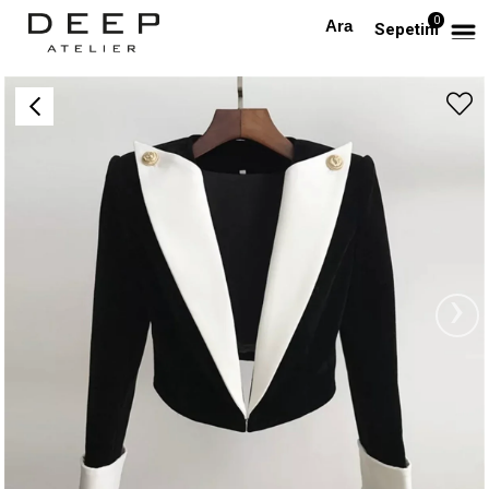
0
Anasayfa
DIŞ GİYİM
Kadife Beyaz Yakalı Tasarım Ceket
Sepetim
›