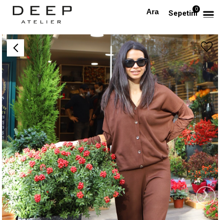
0
Anasayfa
Kahve Beli Ve Paçası Lastikli Hırkalı Takım
Sepetim
›