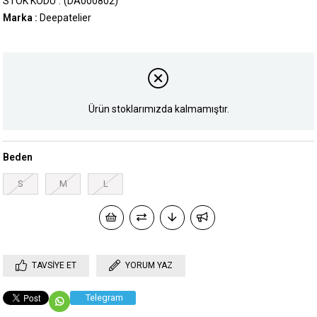
STOK KODU
(DA000802)
Marka
:
Deepatelier
Ürün stoklarımızda kalmamıştır.
Beden
S
M
L
TAVSIYE ET
YORUM YAZ
Telegram