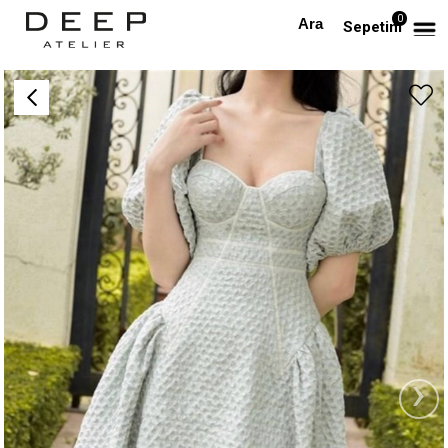
0
Anasayfa
TÜM ELBİSELER
Kalp Yaka Sırtı Fiyonklu Balon Etekli Tasarım Elbise
Sepetim
›