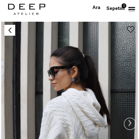
0
Anasayfa
Kapüşonlu Triko Kazak
Sepetim
›