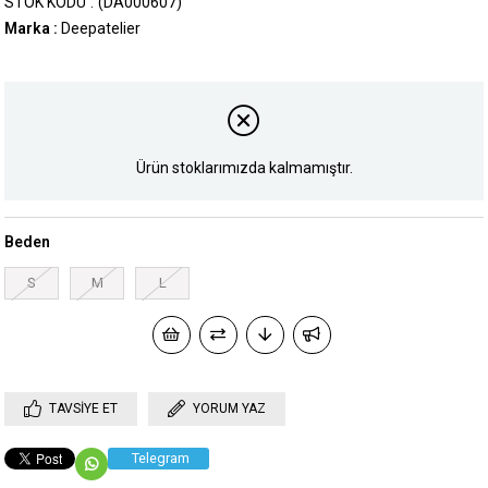
STOK KODU
(DA000607)
Marka
:
Deepatelier
Ürün stoklarımızda kalmamıştır.
Beden
S
M
L
TAVSIYE ET
YORUM YAZ
Telegram