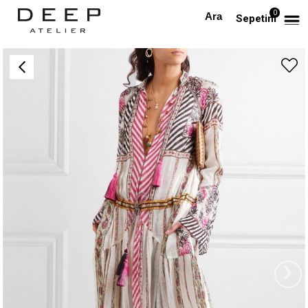
0
Anasayfa
Karma Desenli Boho Maksi Elbise
Sepetim
›