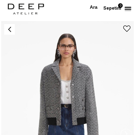
0
Anasayfa
DIŞ GİYİM
Kazayağı Desenli Beli Lastikli Tasarım Bomber Ceket
Sepetim
›