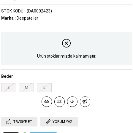
STOK KODU
(DA0002423)
Marka
:
Deepatelier
Ürün stoklarımızda kalmamıştır.
Beden
S
M
L
TAVSIYE ET
YORUM YAZ