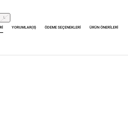
L
RI
YORUMLAR
(0)
ÖDEME SEÇENEKLERI
ÜRÜN ÖNERILERI