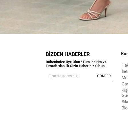
BIZDEN HABERLER
Ku
Bültenimize Üye Olun ! Tüm İndirim ve
Ha
Fırsatlardan İlk Sizin Haberiniz Olsun !
İle
GÖNDER
Mes
Gar
Kiş
Güv
Sık
Blo