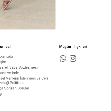
rumsal
Müşteri İlişkileri
kkımızda
tişim
afeli Satış Sözleşmesi
anti ve İade
isel Verilerin İşlenmesi ve Veri
enliği Politikası
ça Sorulan Sorular
g