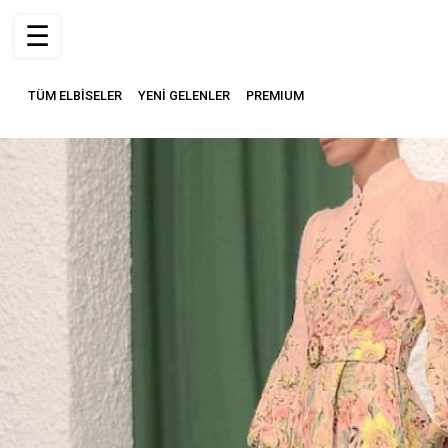
☰
TÜM ELBİSELER
YENİ GELENLER
PREMIUM