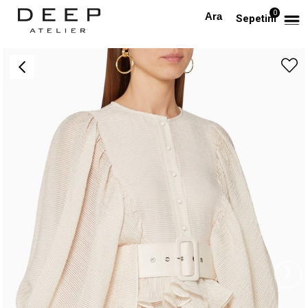
0
Anasayfa
TÜM ELBİSELER
Kemerli Drapeli Tasarım Elbise
Sepetim
›