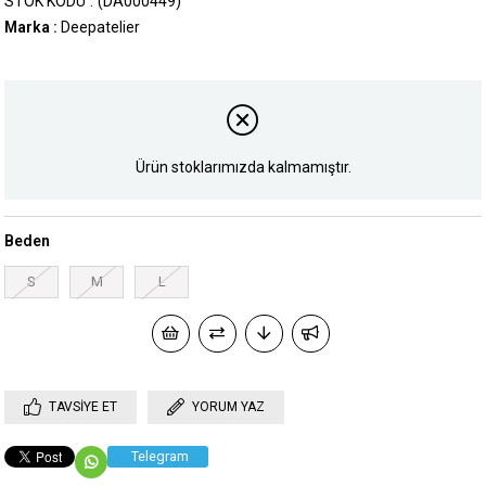
STOK KODU
(DA000449)
Marka
:
Deepatelier
Ürün stoklarımızda kalmamıştır.
Beden
S
M
L
TAVSIYE ET
YORUM YAZ
Telegram