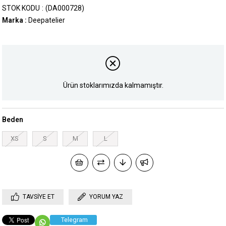
STOK KODU
(DA000728)
Marka
:
Deepatelier
Ürün stoklarımızda kalmamıştır.
Beden
XS
S
M
L
TAVSIYE ET
YORUM YAZ
Telegram