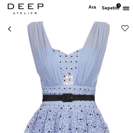
0
Anasayfa
TAKIM & TULUM
Kemerli Mavi Tasarım Mini Elbise
Sepetim