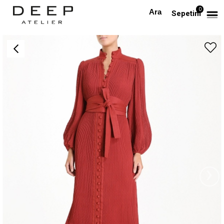
0
Anasayfa
TÜM ELBİSELER
Kemerli Pliseli Tasarım Elbise
Sepetim
›