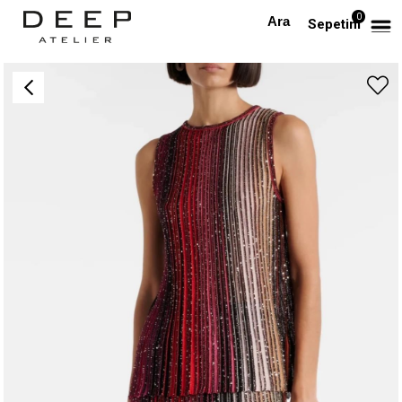
0
Anasayfa
PREMIUM
Kendinden Işıltılı Kolsuz Bluz ve Pileli Premium Etek Takım
Sepetim