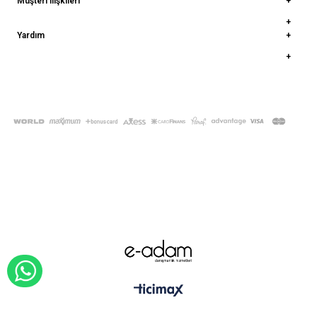
Müşteri İlişkileri
Yardım
© 2022
deepatelier.co
- Tüm Hakları Saklıdır.
WHATSAPP İLE SİPARİŞ VER