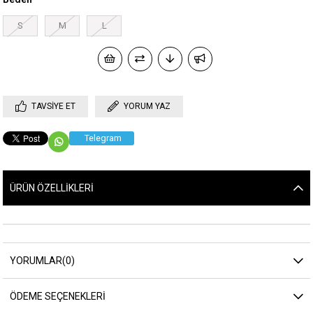
S
M
L
TAVSIYE ET
YORUM YAZ
Telegram
ÜRÜN ÖZELLIKLERI
YORUMLAR
(0)
ÖDEME SEÇENEKLERI