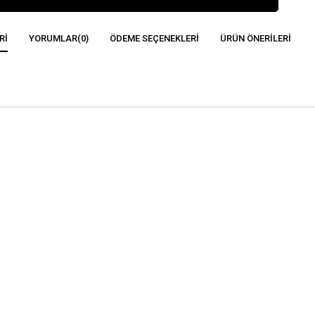
RI
YORUMLAR
(0)
ÖDEME SEÇENEKLERI
ÜRÜN ÖNERILERI