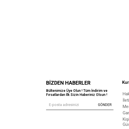
BIZDEN HABERLER
Ku
Bültenimize Üye Olun ! Tüm İndirim ve
Ha
Fırsatlardan İlk Sizin Haberiniz Olsun !
İle
GÖNDER
Mes
Gar
Kiş
Güv