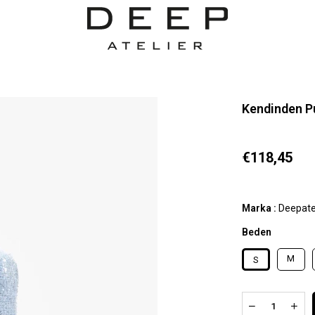
Kendinden Pu
€118,45
Marka
:
Deepate
Beden
M
S