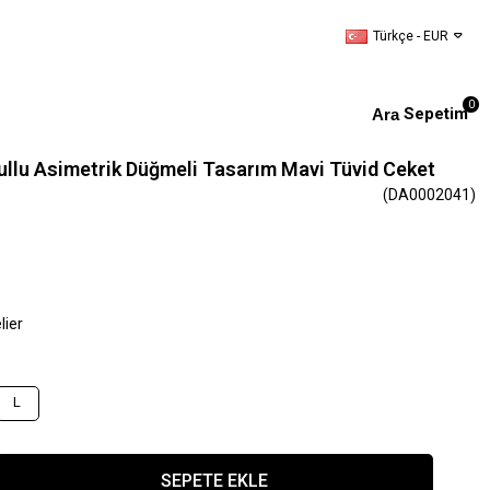
Türkçe - EUR
0
Sepetim
llu Asimetrik Düğmeli Tasarım Mavi Tüvid Ceket
(DA0002041)
lier
L