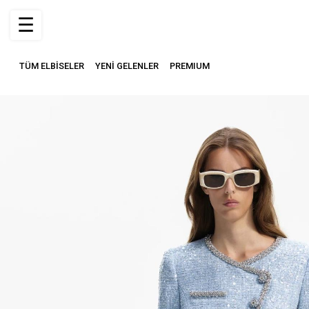
☰
TÜM ELBİSELER
YENİ GELENLER
PREMIUM