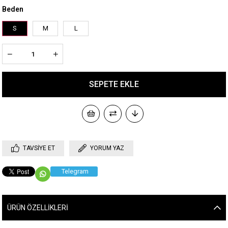
Beden
S
M
L
TAVSIYE ET
YORUM YAZ
Telegram
ÜRÜN ÖZELLIKLERI