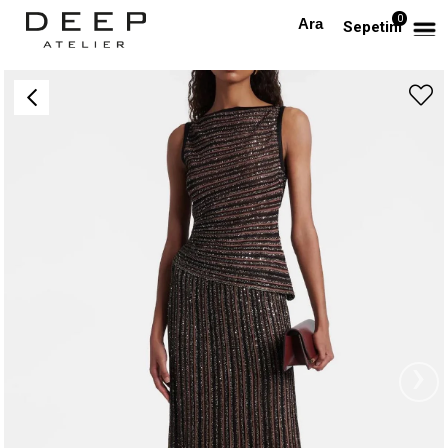
0
Anasayfa
PREMIUM
Kendinden Simli Kolsuz Premium Bluz ve Maksi Etek Takım
Sepetim
›