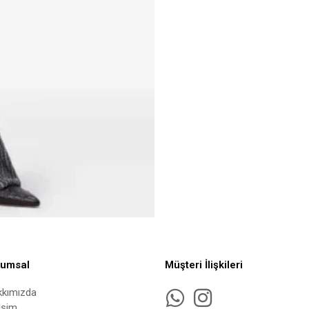
rumsal
Müşteri İlişkileri
kkımızda
tişim