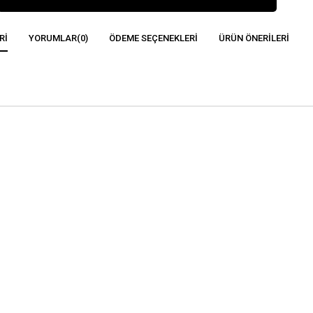
RI
YORUMLAR
(0)
ÖDEME SEÇENEKLERI
ÜRÜN ÖNERILERI