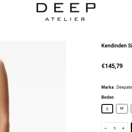
Kendinden S
€145,79
Marka
:
Deepate
Beden
M
S