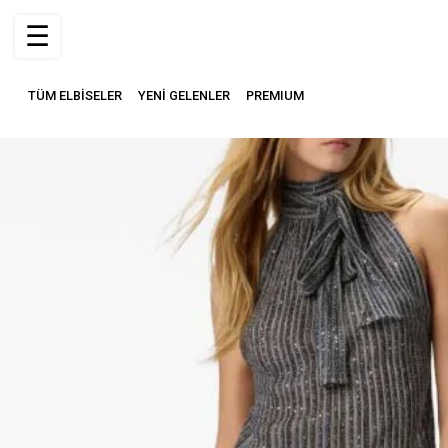
☰
TÜM ELBİSELER
YENİ GELENLER
PREMIUM