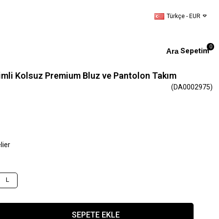
Türkçe - EUR
0
Sepetim
imli Kolsuz Premium Bluz ve Pantolon Takım
(DA0002975)
lier
L