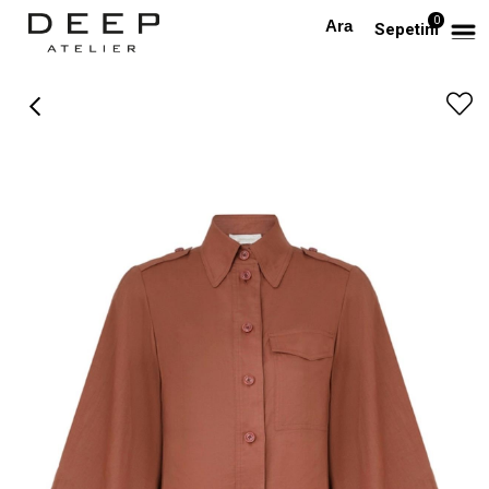
0
Anasayfa
PREMIUM
Kiremit Keten Premium Gömlek
Sepetim
›