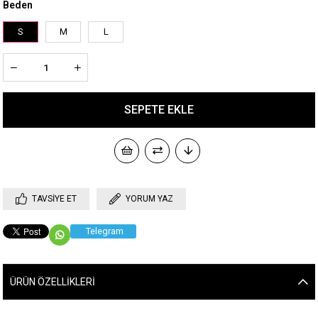
Beden
S
M
L
TAVSIYE ET
YORUM YAZ
Telegram
ÜRÜN ÖZELLIKLERI