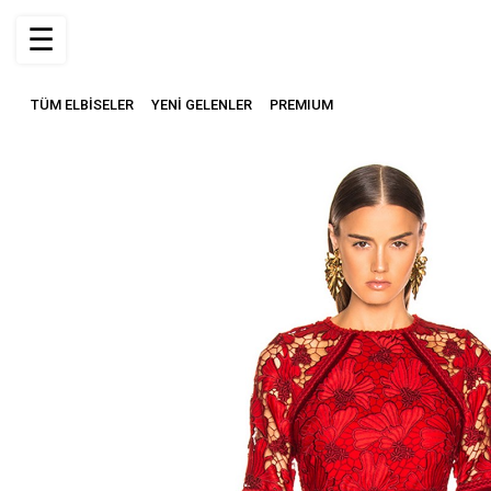
☰
TÜM ELBİSELER
YENİ GELENLER
PREMIUM