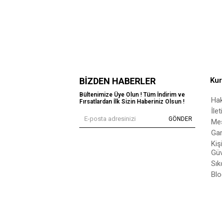
BIZDEN HABERLER
Ku
Bültenimize Üye Olun ! Tüm İndirim ve
Ha
Fırsatlardan İlk Sizin Haberiniz Olsun !
İle
GÖNDER
Mes
Gar
Kiş
Güv
Sık
Blo