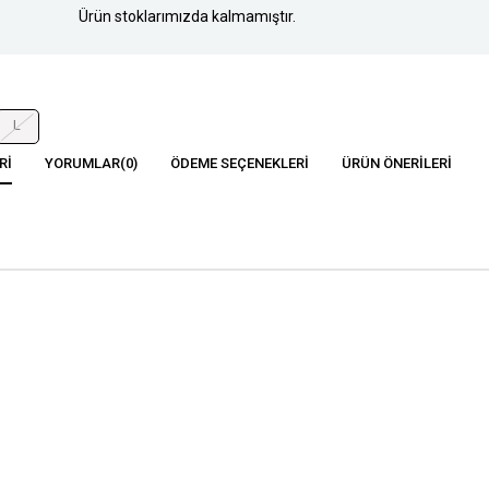
Ürün stoklarımızda kalmamıştır.
L
RI
YORUMLAR
(0)
ÖDEME SEÇENEKLERI
ÜRÜN ÖNERILERI