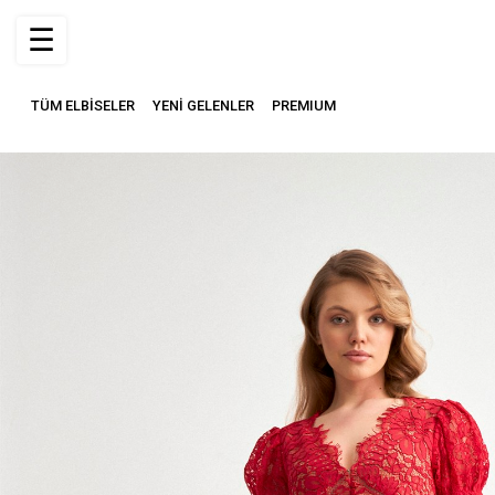
☰
TÜM ELBİSELER
YENİ GELENLER
PREMIUM