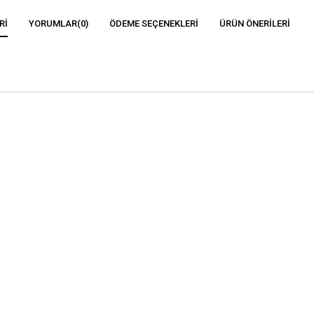
RI
YORUMLAR
(0)
ÖDEME SEÇENEKLERI
ÜRÜN ÖNERILERI