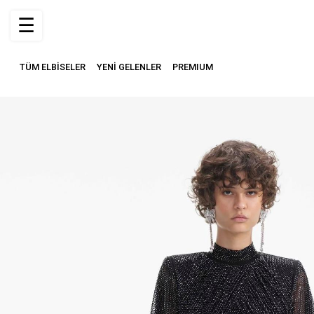
☰
TÜM ELBİSELER
YENİ GELENLER
PREMIUM