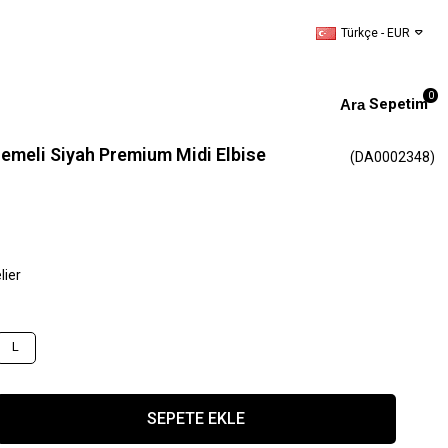
Türkçe - EUR
0
Sepetim
şlemeli Siyah Premium Midi Elbise
(DA0002348)
lier
L