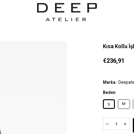
Kısa Kollu İ
€236,91
Marka
:
Deepate
Beden
M
S