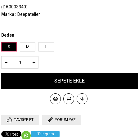
(DA0003340)
Marka
:
Deepatelier
Beden
S
M
L
TAVSIYE ET
YORUM YAZ
Telegram