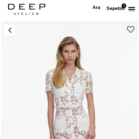
0
Anasayfa
TÜM ELBİSELER
Kısa Kollu Kemerli Güpür Beyaz Midi Elbise
Sepetim
›