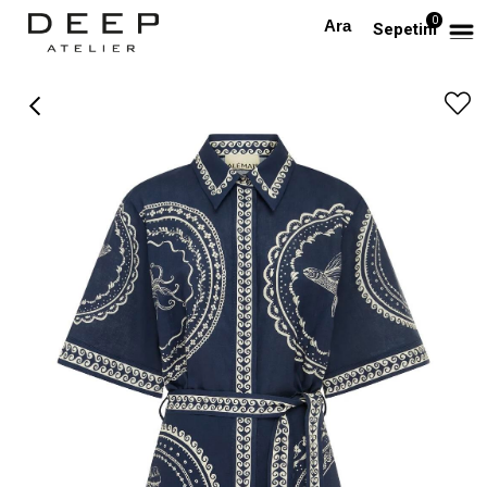
0
Anasayfa
PREMIUM
Kısa Kollu Kuşaklı Desenli Lacivert Premium Mini Elbise
Sepetim
›