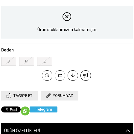
Ürün stoklarımızda kalmamıştır.
Beden
S
M
L
TAVSIYE ET
YORUM YAZ
Telegram
ÜRÜN ÖZELLIKLERI