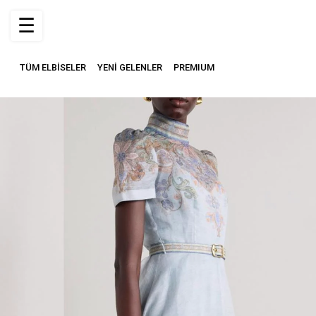
☰
TÜM ELBİSELER
YENİ GELENLER
PREMIUM