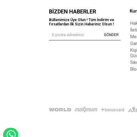
BIZDEN HABERLER
Ku
Bültenimize Üye Olun ! Tüm İndirim ve
Ha
Fırsatlardan İlk Sizin Haberiniz Olsun !
İle
GÖNDER
Mes
Gar
Kiş
Güv
Sık
Blo
WHATSAPP İLE SİPARİŞ VER