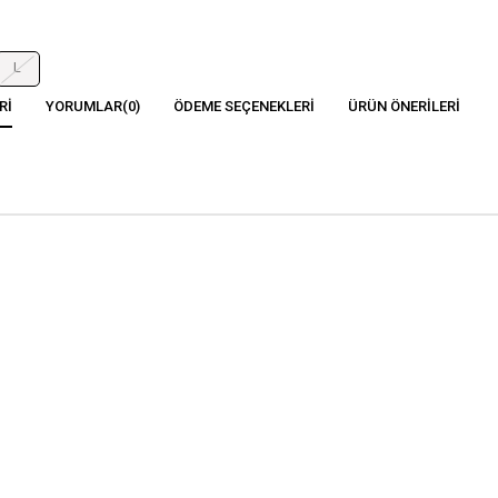
L
RI
YORUMLAR
(0)
ÖDEME SEÇENEKLERI
ÜRÜN ÖNERILERI