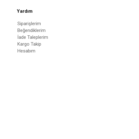
Yardım
Siparişlerim
Beğendiklerim
İade Taleplerim
Kargo Takip
Hesabım
© 2022
deepatelier.co
- Tüm Hakları Saklıdır.