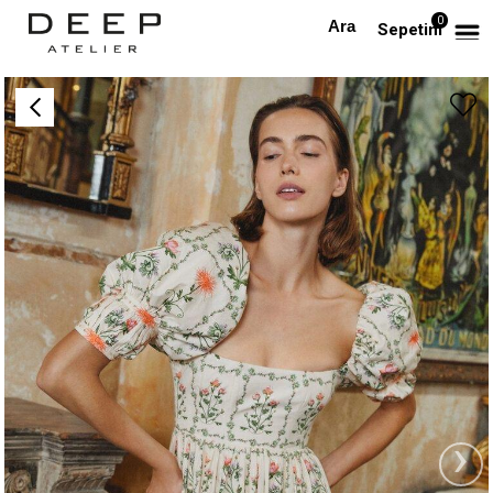
0
Anasayfa
PREMIUM
Kısa Kollu Nakışlı Desenli Mini Premium Elbise
Sepetim
›