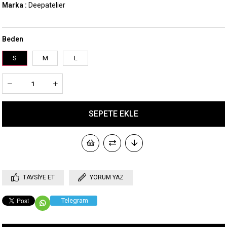
Marka
:
Deepatelier
Beden
S
M
L
TAVSIYE ET
YORUM YAZ
Telegram