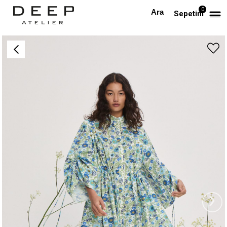
0
Anasayfa
PREMIUM
Kolları Büzgülü Desenli Uzun Kollu Keten Premium Elbise
Sepetim
›