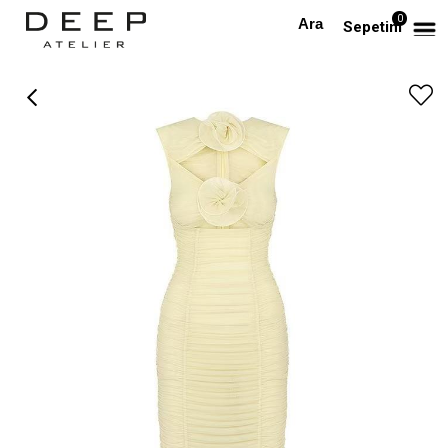
0
Anasayfa
TÜM ELBİSELER
Kolsuz Gül Detaylı Jarse Midi Elbise
Sepetim
›