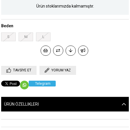
Ürün stoklarımızda kalmamıştır.
Beden
S
M
L
TAVSIYE ET
YORUM YAZ
Telegram
ÜRÜN ÖZELLIKLERI