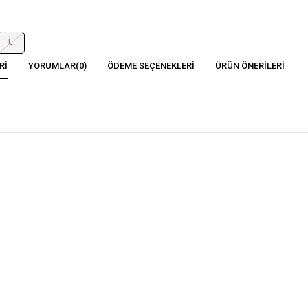
L
RI
YORUMLAR
(0)
ÖDEME SEÇENEKLERI
ÜRÜN ÖNERILERI