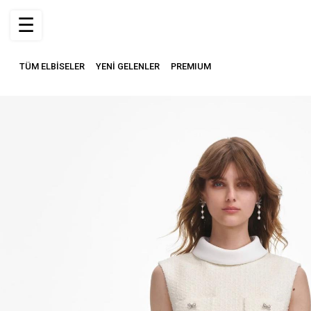
☰
TÜM ELBİSELER
YENİ GELENLER
PREMIUM