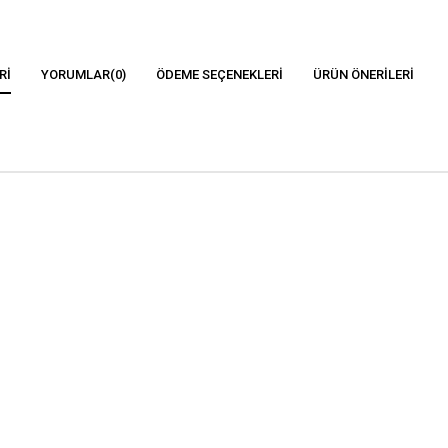
RI
YORUMLAR
(0)
ÖDEME SEÇENEKLERI
ÜRÜN ÖNERILERI