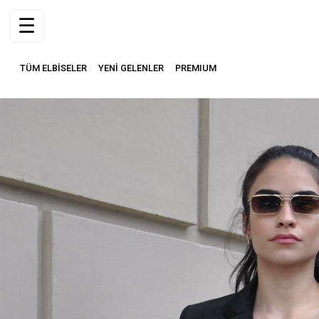
☰
TÜM ELBİSELER
YENİ GELENLER
PREMIUM