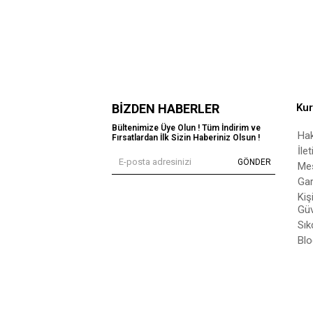
BIZDEN HABERLER
Ku
Bültenimize Üye Olun ! Tüm İndirim ve
Ha
Fırsatlardan İlk Sizin Haberiniz Olsun !
İle
GÖNDER
Mes
Gar
Kiş
Güv
Sık
Blo