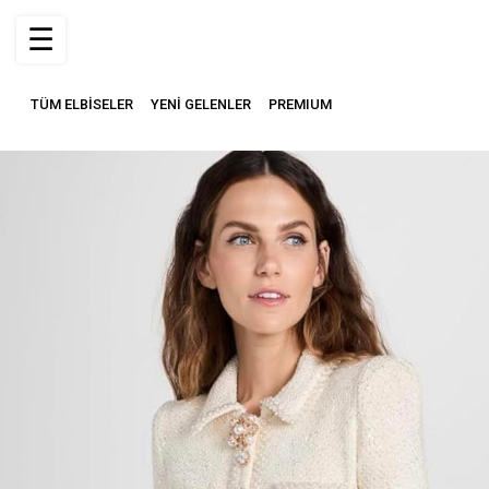
☰
TÜM ELBİSELER
YENİ GELENLER
PREMIUM