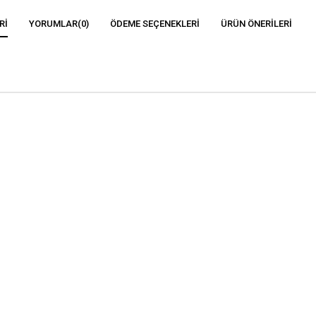
RI
YORUMLAR
(0)
ÖDEME SEÇENEKLERI
ÜRÜN ÖNERILERI