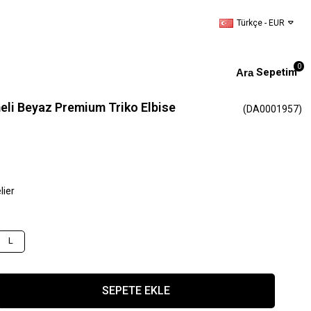
Türkçe - EUR
0
Sepetim
eli Beyaz Premium Triko Elbise
(DA0001957)
lier
L