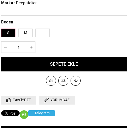
Marka
:
Deepatelier
Beden
S
M
L
TAVSIYE ET
YORUM YAZ
Telegram