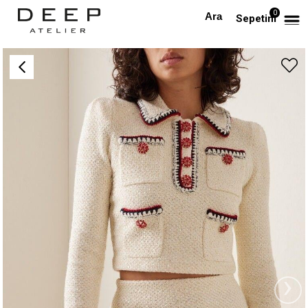
0
Anasayfa
ALT GİYİM
Kristal Düğmeli Cep Detaylı Tasarım Etek
Sepetim
›