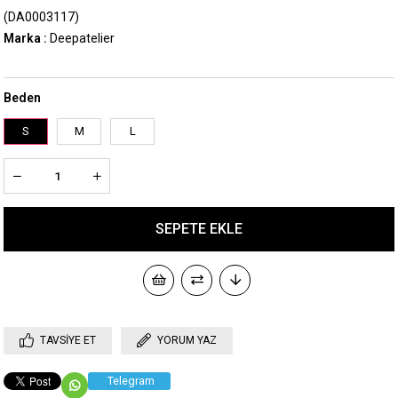
(DA0003117)
Marka
:
Deepatelier
Beden
S
M
L
TAVSIYE ET
YORUM YAZ
Telegram