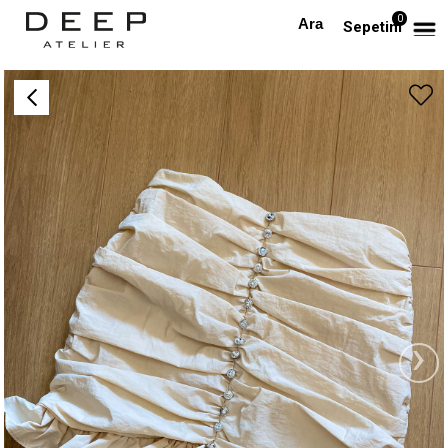
0
Anasayfa
Kristal Düğmeli Drapeli Mini Etek
Sepetim
›