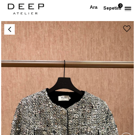
0
Anasayfa
DIŞ GİYİM
Kristal Düğmeli Gümüş Payetli Cepli Ceket
Sepetim