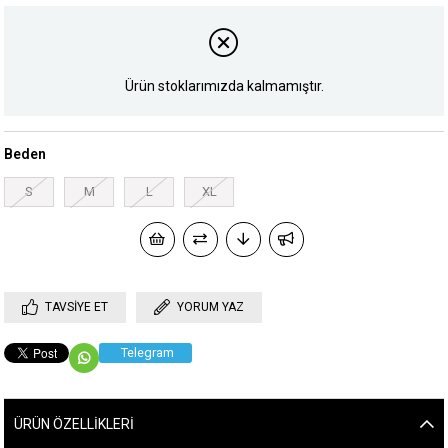
Ürün stoklarımızda kalmamıştır.
Beden
S
M
L
XL
TAVSIYE ET
YORUM YAZ
Telegram
ÜRÜN ÖZELLIKLERI