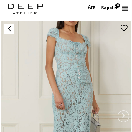
0
Anasayfa
TÜM ELBİSELER
Kristal Düğmeli Mavi Dantel Tasarım Elbise
Sepetim
›