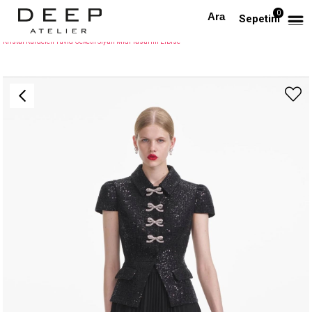
0
Anasayfa
TÜM ELBİSELER
Sepetim
Kristal Kurdeleli Tüvid Ceketli Siyah Midi Tasarım Elbise