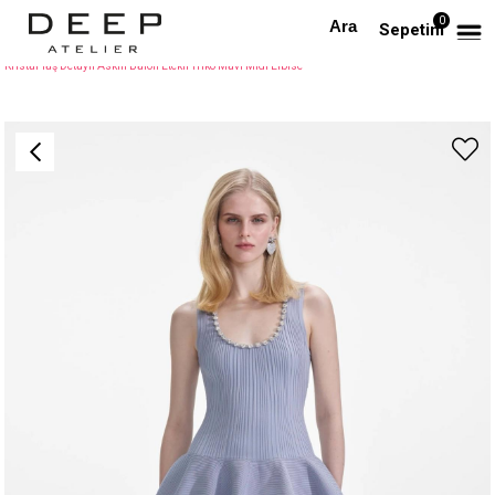
0
Anasayfa
TÜM ELBİSELER
Sepetim
Kristal Taş Detaylı Askılı Balon Etekli Triko Mavi Midi Elbise