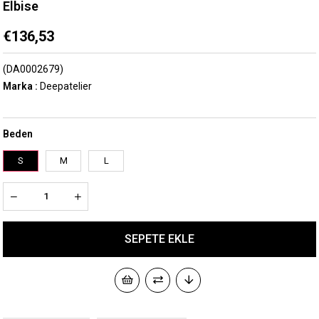
Elbise
€136,53
(DA0002679)
Marka
:
Deepatelier
Beden
S
M
L