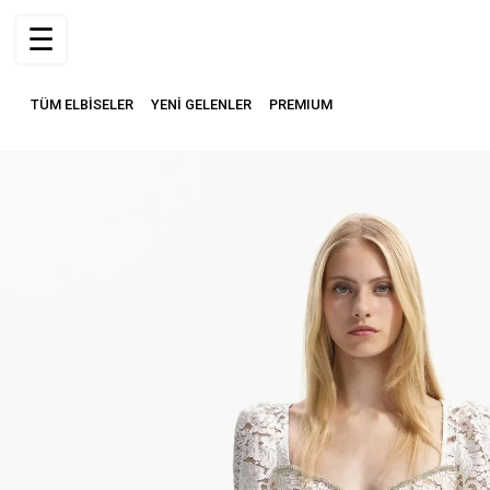
☰
TÜM ELBİSELER
YENİ GELENLER
PREMIUM