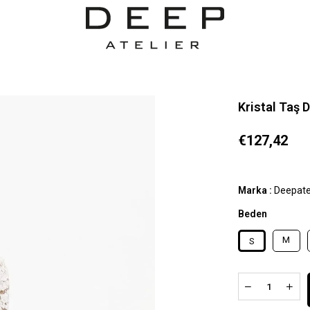
Kristal Taş 
€127,42
Marka
:
Deepate
Beden
M
S