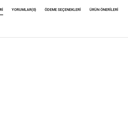
RI
YORUMLAR
(0)
ÖDEME SEÇENEKLERI
ÜRÜN ÖNERILERI