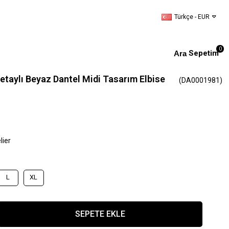
Türkçe - EUR
0
Sepetim
Detaylı Beyaz Dantel Midi Tasarım Elbise
(DA0001981)
lier
L
XL