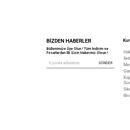
BIZDEN HABERLER
Ku
Bültenimize Üye Olun ! Tüm İndirim ve
Ha
Fırsatlardan İlk Sizin Haberiniz Olsun !
İle
GÖNDER
Mes
Gar
Kiş
Güv
Sık
Blo