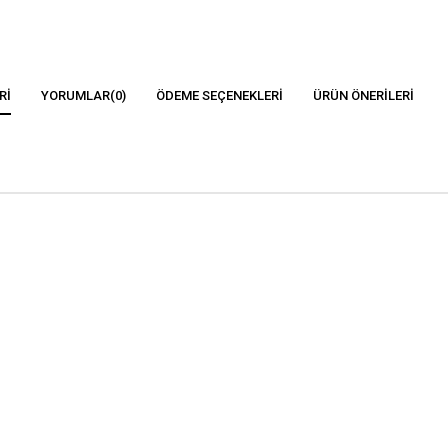
RI
YORUMLAR
(0)
ÖDEME SEÇENEKLERI
ÜRÜN ÖNERILERI