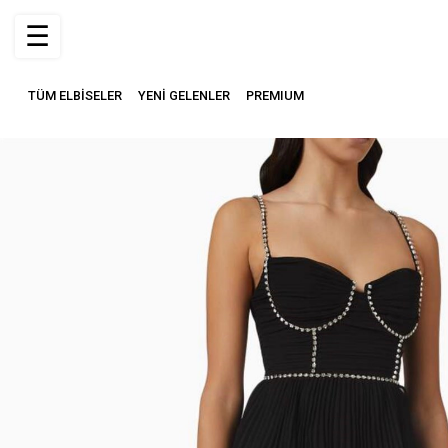
☰
TÜM ELBİSELER
YENİ GELENLER
PREMIUM