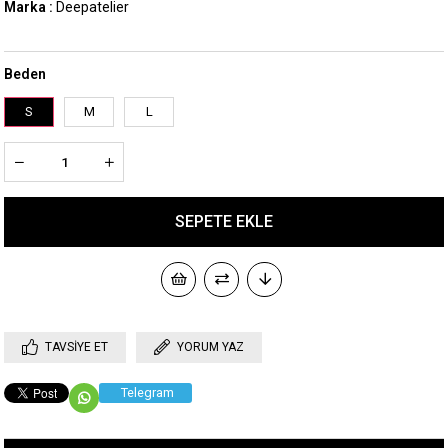
Marka
:
Deepatelier
Beden
S
M
L
TAVSIYE ET
YORUM YAZ
Telegram