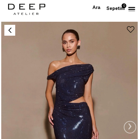
0
Anasayfa
TÜM ELBİSELER
Kristal Taşlı Bel Detaylı Maksi Tasarım Lacivert Elbise
Sepetim
›