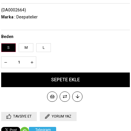
(DA0002664)
Marka
:
Deepatelier
Beden
S
M
L
TAVSIYE ET
YORUM YAZ
Telegram