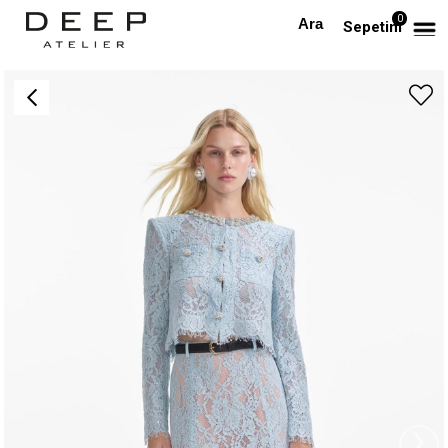
0
Anasayfa
ÜST GİYİM
Kristal Taşlı Dantel Tasarım Mavi Ceket
Sepetim
›