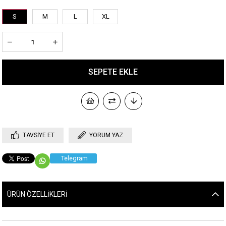
S
M
L
XL
TAVSIYE ET
YORUM YAZ
Telegram
ÜRÜN ÖZELLIKLERI