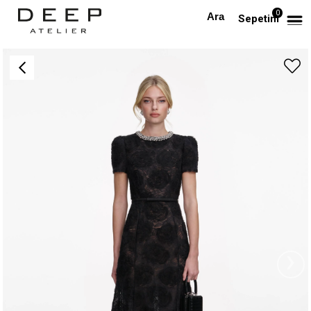
0
Anasayfa
TÜM ELBİSELER
Kristal Taşlı Kemerli Siyah Dantel Midi Tasarım Elbise
Sepetim
›