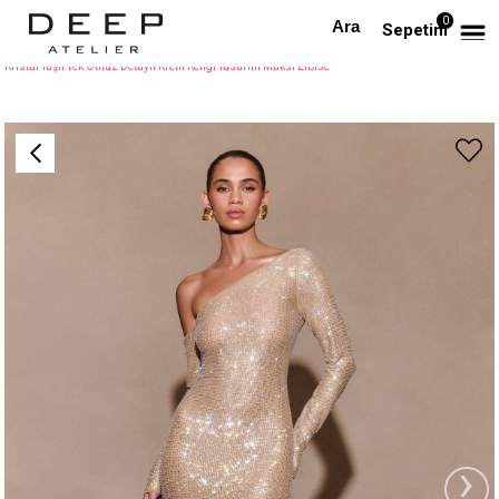
0
Anasayfa
TÜM ELBİSELER
Sepetim
Kristal Taşlı Tek Omuz Detaylı Krem Rengi Tasarım Maksi Elbise
›