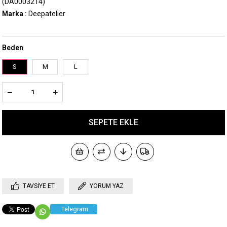
(DA0003214)
Marka
:
Deepatelier
Beden
S
M
L
TAVSIYE ET
YORUM YAZ
Telegram