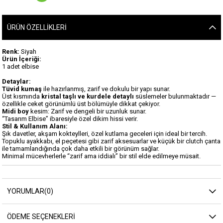
ÜRÜN ÖZELLIKLERI
Renk:
Siyah
Ürün İçeriği:
1 adet elbise
Detaylar:
Tüvid kumaş
ile hazırlanmış, zarif ve dokulu bir yapı sunar.
Üst kısmında
kristal taşlı ve kurdele detaylı
süslemeler bulunmaktadır —
özellikle ceket görünümlü üst bölümüyle dikkat çekiyor.
Midi boy
kesim: Zarif ve dengeli bir uzunluk sunar.
“Tasarım Elbise” ibaresiyle özel dikim hissi verir.
Stil & Kullanım Alanı:
Şık davetler, akşam kokteylleri, özel kutlama geceleri için ideal bir tercih.
Topuklu ayakkabı, el peçetesi gibi zarif aksesuarlar ve küçük bir clutch çanta
ile tamamlandığında çok daha etkili bir görünüm sağlar.
Minimal mücevherlerle “zarif ama iddialı” bir stil elde edilmeye müsait.
YORUMLAR
(0)
ÖDEME SEÇENEKLERI