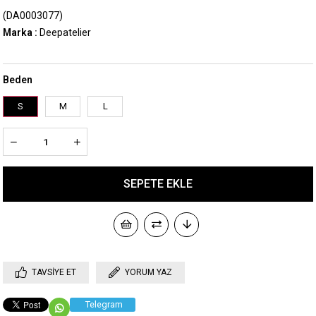
(DA0003077)
Marka
:
Deepatelier
Beden
S
M
L
TAVSIYE ET
YORUM YAZ
Telegram