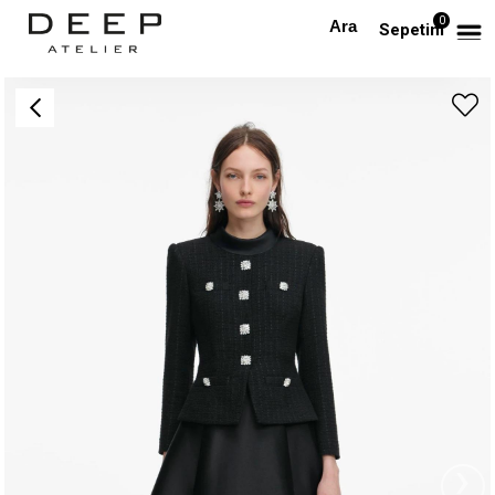
0
Anasayfa
TÜM ELBİSELER
Kristal Taşlı Tüvid Ceketli Siyah Midi Tasarım Elbise
Sepetim
›