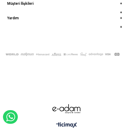
Müşteri İlişkileri
Yardım
© 2022
deepatelier.co
- Tüm Hakları Saklıdır.
WHATSAPP İLE SİPARİŞ VER