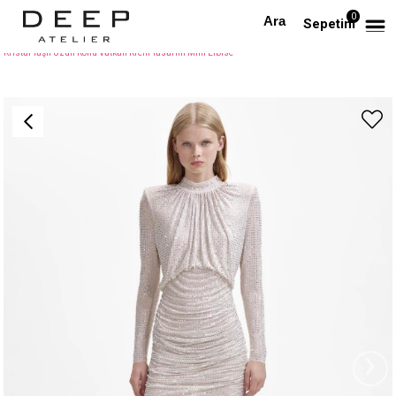
0
Anasayfa
TÜM ELBİSELER
Sepetim
Kristal Taşlı Uzun Kollu Vatkalı Krem Tasarım Mini Elbise
›