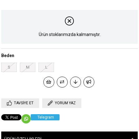
Ürün stoklarımızda kalmamıştır.
Beden
S
M
L
TAVSIYE ET
YORUM YAZ
Telegram