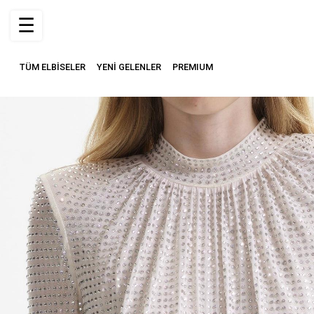
☰
TÜM ELBİSELER
YENİ GELENLER
PREMIUM