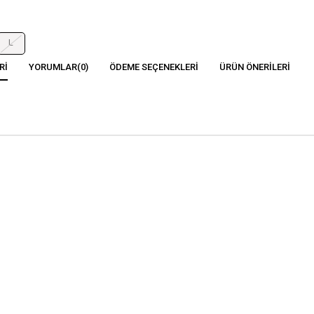
L
RI
YORUMLAR
(0)
ÖDEME SEÇENEKLERI
ÜRÜN ÖNERILERI