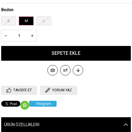
Beden
S
M
L
TAVSIYE ET
YORUM YAZ
Telegram
ÜRÜN ÖZELLIKLERI