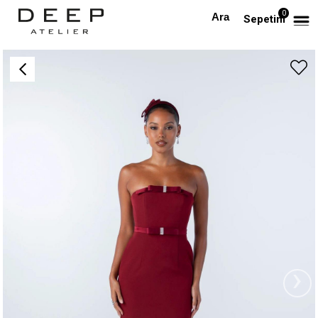
0
Anasayfa
TÜM ELBİSELER
Kurdele Detaylı Straplez Bordo Kalem Midi Elbise
Sepetim
›