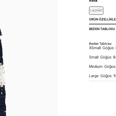
Renk
Lacivert
ÜRÜN ÖZELLIKLE
BEDEN TABLOSU
Beden Tablosu:
XSmall: Göğüs: 
Small: Göğüs: 8
Medium: Göğüs: 
Large: Göğüs: 9