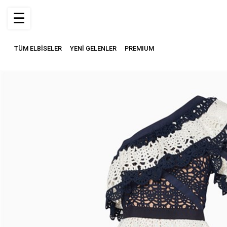
☰
TÜM ELBİSELER
YENİ GELENLER
PREMIUM