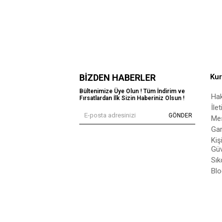
BIZDEN HABERLER
Ku
Bültenimize Üye Olun ! Tüm İndirim ve
Ha
Fırsatlardan İlk Sizin Haberiniz Olsun !
İle
GÖNDER
Mes
Gar
Kiş
Güv
Sık
Blo