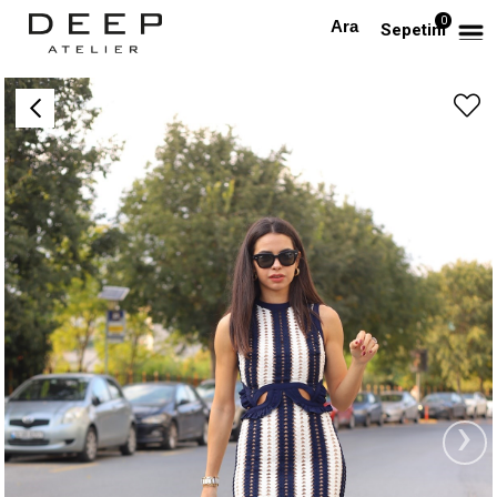
0
Anasayfa
Lacivert Beyaz Tasarım Örgü Elbise
Sepetim
›