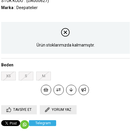
STOK KODU
(DA000627)
Marka
:
Deepatelier
Ürün stoklarımızda kalmamıştır.
Beden
XS
S
M
TAVSIYE ET
YORUM YAZ
Telegram