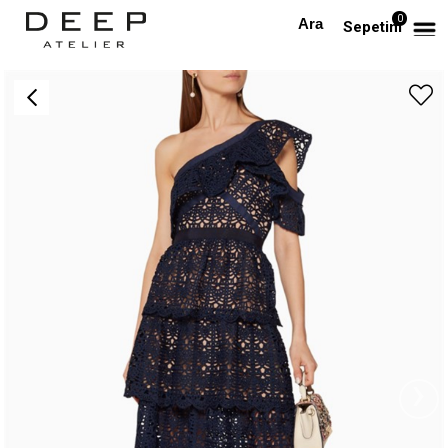
0
Anasayfa
TÜM ELBİSELER
Lacivert Dantel Elbise
Sepetim
›