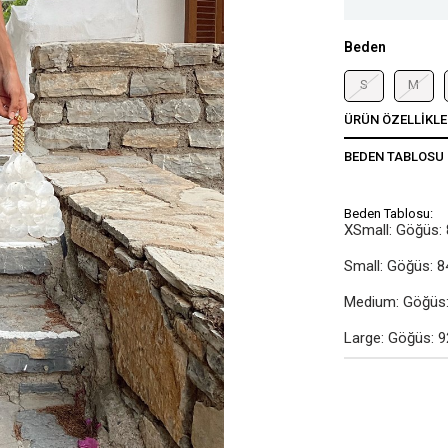
Beden
S
M
ÜRÜN ÖZELLIKLE
BEDEN TABLOSU
Beden Tablosu:
XSmall: Göğüs: 
Small: Göğüs: 8
Medium: Göğüs: 
Large: Göğüs: 9