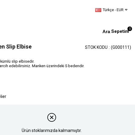
Türkçe - EUR
0
Sepetim
en Slip Elbise
STOK KODU
(G000111)
kümlü slip elbisedir.
ercih edebilirsiniz. Manken üzerindeki S bedendir.
lier
Ürün stoklarımızda kalmamıştır.