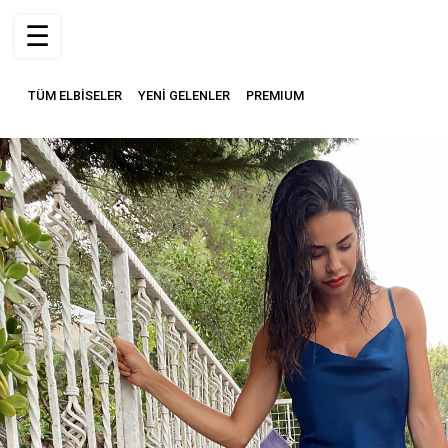
☰
TÜM ELBİSELER
YENİ GELENLER
PREMIUM