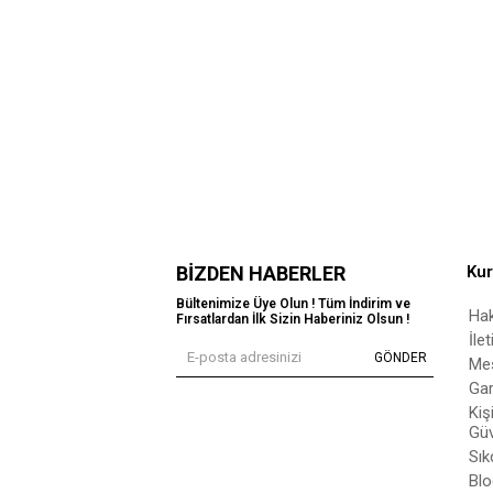
BIZDEN HABERLER
Ku
Bültenimize Üye Olun ! Tüm İndirim ve
Ha
Fırsatlardan İlk Sizin Haberiniz Olsun !
İle
GÖNDER
Mes
Gar
Kiş
Güv
Sık
Blo