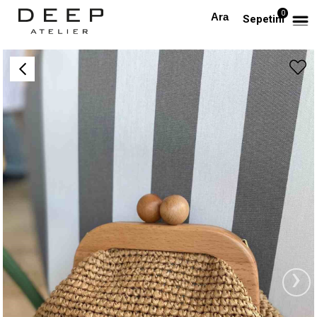
0
Anasayfa
AKSESUAR
Leona Bag
Sepetim
›