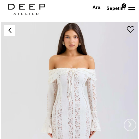
0
Anasayfa
TÜM ELBİSELER
Madonna Yaka Beyaz Maksi Dantel Tasarım Elbise
Sepetim
›