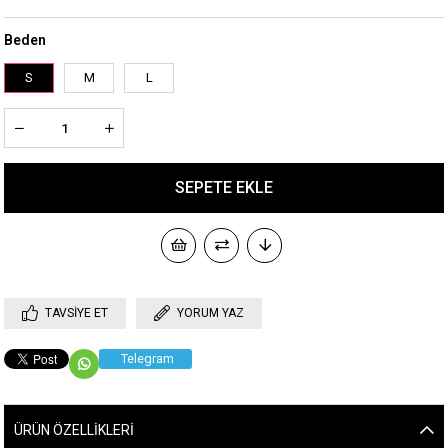
Beden
S
M
L
TAVSIYE ET
YORUM YAZ
Telegram
ÜRÜN ÖZELLIKLERI